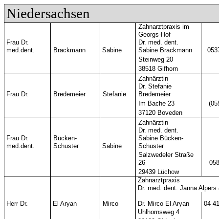
Niedersachsen
Zahnarztpraxis im
Georgs-Hof
Frau Dr.
Dr. med. dent.
med.dent.
Brackmann
Sabine
Sabine Brackmann
053
Steinweg 20
38518 Gifhorn
Zahnärztin
Dr. Stefanie
Frau Dr.
Bredemeier
Stefanie
Bredemeier
Im Bache 23
(05
37120 Boveden
Zahnärztin
Dr. med. dent.
Frau Dr.
Bücken-
Sabine Bücken-
med.dent.
Schuster
Sabine
Schuster
Salzwedeler Straße
26
058
29439 Lüchow
Zahnarztpraxis
Dr. med. dent. Janna Alpers
Herr Dr.
El Aryan
Mirco
Dr. Mirco El Aryan
04 41
Uhlhornsweg 4