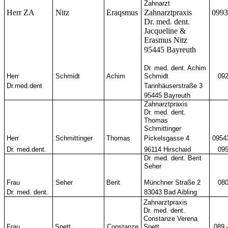
Zahnarzt
Herr ZA
Nitz
Eraqsmus
Zahnarztpraxis
0993
Dr. med. dent.
Jacqueline &
Erasmus Nitz
95445 Bayreuth
Dr. med. dent. Achim
Herr
Schmidt
Achim
Schmidt
092
Dr.med.dent
Tannhäuserstraße 3
95445 Bayreuth
Zahnarztpraxis
Dr. med. dent.
Thomas
Schmittinger
Herr
Schmittinger
Thomas
Pickelsgasse 4
0954
Dr. med.dent.
96114 Hirschaid
095
Dr. med. dent. Berit
Seher
Frau
Seher
Berit
Münchner Straße 2
080
Dr. med. dent.
83043 Bad Aibling
Zahnarztpraxis
Dr. med. dent.
Constanze Verena
Frau
Spett
Constanze
Spett
089 