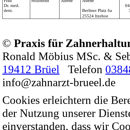
Frau
Holzheidt
Anette
Anette
Dr. med.
04
dent.
Berliner Platz 6a
25524 Itzehoe
©
Praxis für Zahnerhaltu
Ronald Möbius MSc. & Se
19412 Brüel
Telefon
0384
info@zahnarzt-brueel.de
Cookies erleichtern die Bere
der Nutzung unserer Dienste
einverstanden, dass wir Co