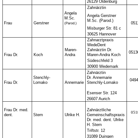
26129 Oldenburg
Zahnärztin
Angela
Angela Gerstner
M.Sc.
M.Sc. (Parod.)
Frau
Gerstner
051
(Parod.)
Misburger Str. 81 c
30625 Hannover
Zahnarztpraxis
WedeDent
Maren-
Zahnärztin Dr.
0513
Frau Dr.
Koch
Andra
Maren-Andra Koch
Südeschfeld 3
30900 Wedemark
Zahnärztin
Stenchly-
Dr. Annemarie
0494
Frau Dr.
Lomako
Annemarie
Stenchly-Lomako
Esenser Str. 124
26607 Aurich
Frau Dr. med.
Zahnärztliche
051
dent.
Stern
Ulrike H.
Gemeinschaftspraxis
Dr. med. dent. Ulrike
H. Stern
Triftstr. 12
31089 Duingen