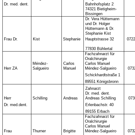
Dr. med. dent.
Bahnhofsplatz 2
74321 Bietigheim-
Bissingen
Dr. Vera Hüttemann
und Dr. Holger
Hüttemann & Dr.
Stephanie Kist
Frau Dr.
Kist
Stephanie
Hauptstrasse 32
0722
77830 Bühlertal
Fachzahnarzt für
Oralchirurgie
Méndez-
Carlos
Carlos Manuel
Herr ZA
Salgueiro
Manuel
Méndez-Salgueiro
073
Schickhardtstraße 1
89551 Königsbronn
Zahnarzt
Dr. med. dent.
Herr
Schilling
Andreas
Andreas Schilling
073
Dr. med.dent.
Erlenbachstr. 40
89155 Erbach
Fachzahnarzt für
Oralchirurgie
Carlos Manuel
Frau
Thurner
Brigitte
Méndez-Salgueiro
073