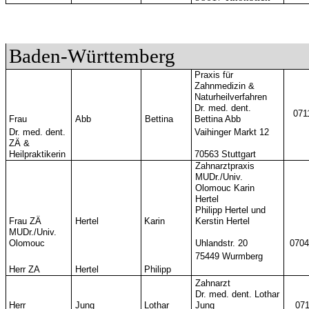
Baden-Württemberg
Praxis für
Zahnmedizin &
Naturheilverfahren
Dr. med. dent.
071
Frau
Abb
Bettina
Bettina Abb
Dr. med. dent.
Vaihinger Markt 12
ZÄ &
Heilpraktikerin
70563 Stuttgart
Zahnarztpraxis
MUDr./Univ.
Olomouc Karin
Hertel
Philipp Hertel und
Frau ZÄ
Hertel
Karin
Kerstin Hertel
MUDr./Univ.
Olomouc
Uhlandstr.
20
0704
75449 Wurmberg
Herr ZA
Hertel
Philipp
Zahnarzt
Dr. med. dent. Lothar
Herr
Jung
Lothar
Jung
071