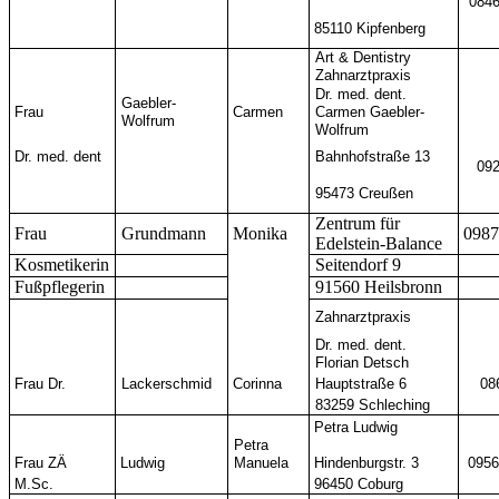
0846
85110
Kipfenberg
Art & Dentistry
Zahnarztpraxis
Dr. med. dent.
Gaebler-
Frau
Carmen
Carmen Gaebler-
Wolfrum
Wolfrum
Dr. med. dent
Bahnhofstraße 13
092
95473 Creußen
Zentrum für
Frau
Grundmann
Monika
0987
Edelstein-Balance
Kosmetikerin
Seitendorf 9
Fußpflegerin
91560 Heilsbronn
Zahnarztpraxis
Dr. med. dent.
Florian Detsch
Frau Dr.
Lackerschmid
Corinna
Hauptstraße 6
08
83259 Schleching
Petra Ludwig
Petra
Frau ZÄ
Ludwig
Manuela
Hindenburgstr. 3
0956
M.Sc.
96450 Coburg