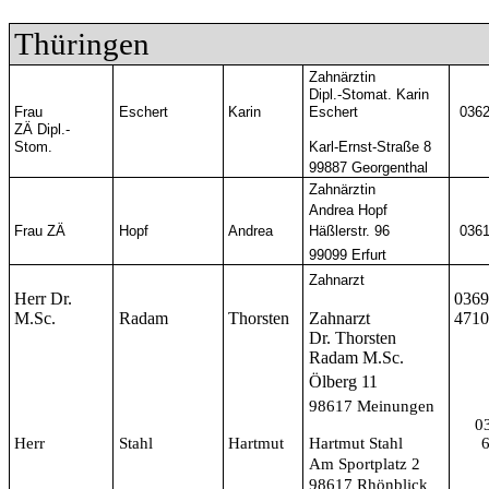
Thüringen
Zahnärztin
Dipl.-Stomat. Karin
Frau
Eschert
Karin
Eschert
0362
ZÄ Dipl.-
Stom.
Karl-Ernst-Straße 8
99887 Georgenthal
Zahnärztin
Andrea Hopf
Frau ZÄ
Hopf
Andrea
Häßlerstr. 96
0361
99099 Erfurt
Zahnarzt
Herr Dr.
036
M.Sc.
Radam
Thorsten
Zahnarzt
471
Dr. Thorsten
Radam M.Sc.
Ölberg 11
98617 Meinungen
0
Herr
Stahl
Hartmut
Hartmut Stahl
Am Sportplatz 2
98617 Rhönblick