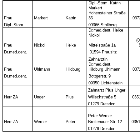
Dipl.-Stom. Katrin
Markert
Hohensteiner Straße
Frau
Markert
Katrin
36
037
Dipl.-Stom
09366 Stollberg
Dr.med.dent. Heike
Nickol
(
Frau
Nickol
Heike
Mittelstraße 1a
Dr.med.dent.
01594 Prausitz
Zahnärztin
Dr.med.dent.
Frau
Uhlmann
Hildburg
Hildburg Uhlmann
037
Dr.med.dent.
Böttgerstr. 9
09350 Lichtenstein
Zahnarzt Pius Unger
Herr ZA
Unger
Pius
Wilischstraße 5
035
01279 Dresden
Peter Werner
Herr ZA
Werner
Peter
Breitenauer Str. 12
0351
01279 Dresden